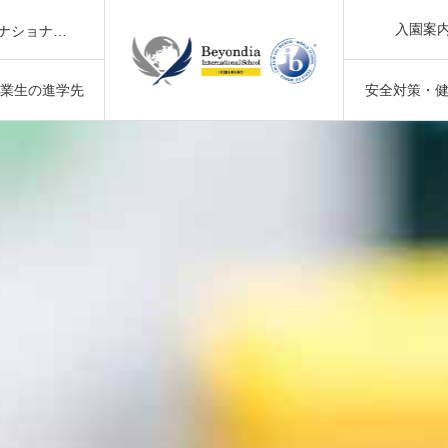
【2026年版】子連れ夏のお出かけにおすすめ！暑さ対策グッズ5選｜池袋・大塚の保育士が紹介
入園案
【2歳児クラス】6月の様子｜池袋・大塚のインターナショナルスクールで「環境」について学んでいます
した
Little Doctors, Big Hearts! | 小さなお医者さん、大きな思いやり！
卒業生の進学先
安全対策・
【2026年版】子連れ夏のお出かけにおすすめ！暑さ対策グッズ5選｜池袋・大塚の保育士が紹介
【2歳児クラス】6月の様子｜池袋・大塚のインターナショナルスクールで「環境」について学んでいます
した