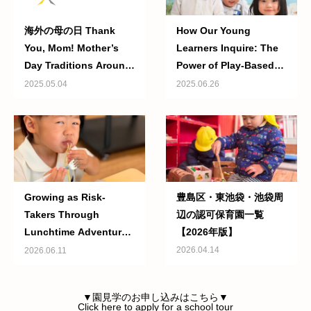
海外の母の日 Thank
How Our Young
You, Mom! Mother’s
Learners Inquire: The
Day Traditions Around
Power of Play-Based
the World 〜A
Learning ~ 遊びから始
2025.05.04
2025.06.26
glimpse into the
まる学び：幼児期の探究
unique ways love is
とは？
shown to mothers
across cultures〜
Growing as Risk-
豊島区・東池袋・池袋周
Takers Through
辺の認可保育園一覧
Lunchtime Adventures
【2026年版】
| ランチタイムを通して
2026.04.14
2026.06.11
育つチャレンジする心
▼園見学のお申し込みはこちら▼
Click here to apply for a school tour