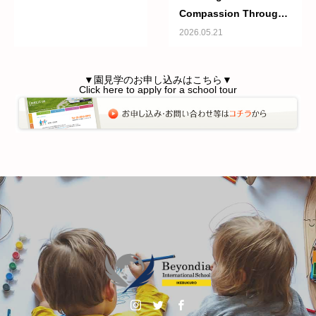
Compassion Through
Nature | パンプキンクラ
2026.05.21
ス：自然との関わりを通
して育つ思いやりの心
▼園見学のお申し込みはこちら▼
Click here to apply for a school tour