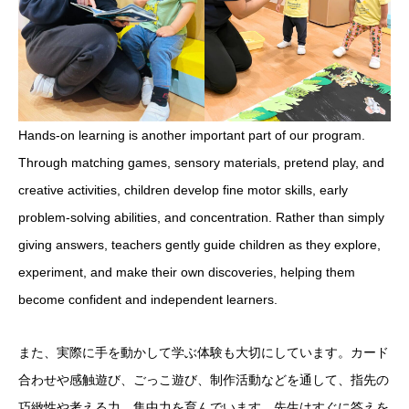
Hands-on learning is another important part of our program.
Through matching games, sensory materials, pretend play, and
creative activities, children develop fine motor skills, early
problem-solving abilities, and concentration. Rather than simply
giving answers, teachers gently guide children as they explore,
experiment, and make their own discoveries, helping them
become confident and independent learners.
また、実際に手を動かして学ぶ体験も大切にしています。カード
合わせや感触遊び、ごっこ遊び、制作活動などを通して、指先の
巧緻性や考える力、集中力を育んでいます。先生はすぐに答えを